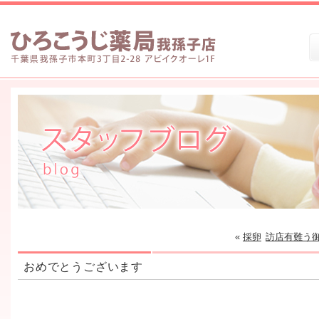
«
採卵
訪店有難う
おめでとうございます